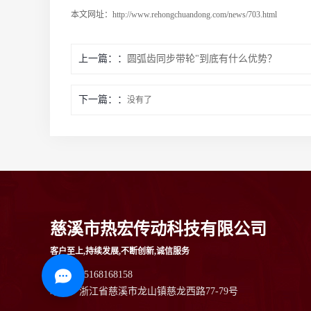
本文网址：
http://www.rehongchuandong.com/news/703.html
上一篇：
圆弧齿同步带轮"到底有什么优势？
下一篇：
没有了
慈溪市热宏传动科技有限公司
客户至上,持续发展,不断创新,诚信服务
电话：15168168158
地址：浙江省慈溪市龙山镇慈龙西路77-79号