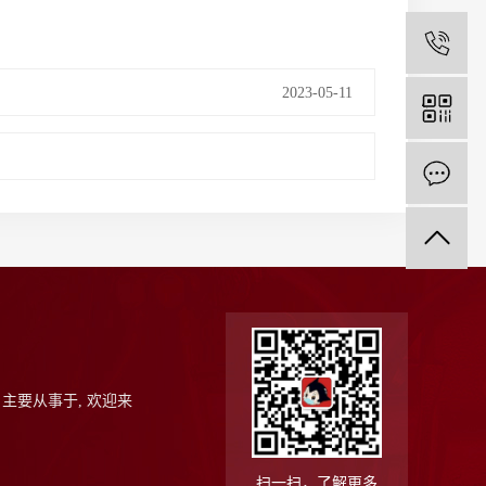
1
2023-05-11
ved 主要从事于, 欢迎来
扫一扫，了解更多