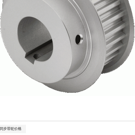
同步带轮价格