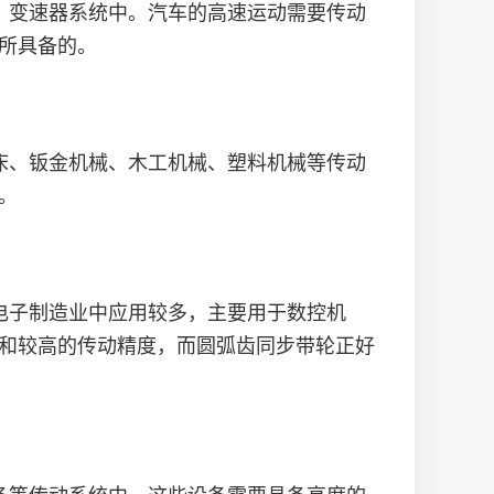
、变速器系统中。汽车的高速运动需要传动
所具备的。
床、钣金机械、木工机械、塑料机械等传动
。
电子制造业中应用较多，主要用于数控机
和较高的传动精度，而圆弧齿同步带轮正好