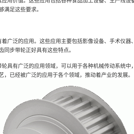
其应用价值。这些应用包括各种食品加工设备、生产线设
够满足这些要求。
有着广泛的应用。这些应用主要包括影像设备、手术仪器
齿同步带轮正好具有这些特点。
带轮具有广泛的应用领域，可以用于各种机械传动系统中
艺，已经被广泛的应用于各个领域，推动着产业的发展。