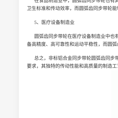
在食品制造业中，圆弧齿同步带轮也有
卫生标准和传动效率，而圆弧齿同步带轮能
5、医疗设备制造业
圆弧齿同步带轮在医疗设备制造业中也
备高精度、高可靠性和运动平稳性，而圆弧
总之，非标铝合金同步带轮圆弧齿同步
要求，其独特的传动性能和高质量的制造工