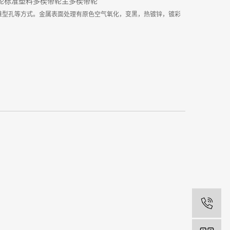
轮标准
塑料多楔带轮主
多楔带轮
、锥型孔等方式。金属表面处理有原色空气氧化，变黑，热镀锌，镀彩
1