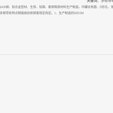
关键词：
多楔带
般由45#钢、铝合金型材、生铁、铝铸、紫铜等原材料生产制造。内螺纹有圆、D形孔
多楔带轮特点精度级别依顾客规定而定。1、生产制造的HID3M