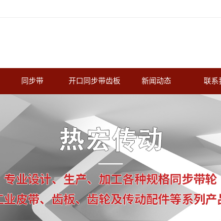
同步带
开口同步带齿板
新闻动态
联系
轮
梯形齿橡胶同步带
公司新闻
圆弧齿橡胶同步带
行业新闻
双面齿橡胶同步带
常见问题
开口橡胶同步带
加胶带