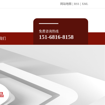
|
|
网站地图
RSS
XML
免费咨询热线
151-6816-8158
我们