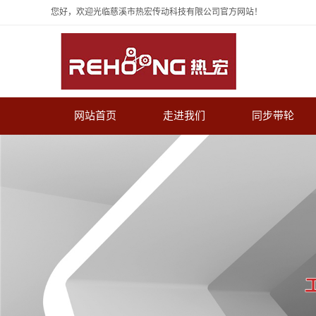
您好，欢迎光临慈溪市热宏传动科技有限公司官方网站！
网站首页
走进我们
同步带轮
公司简介
HTD圆弧齿同步带
资质荣誉
STD齿同步带轮
发展历程
梯形齿同步带轮
抛物线齿同步带轮
T形齿同步带轮
G/Y齿同步带轮
AT齿同步带轮