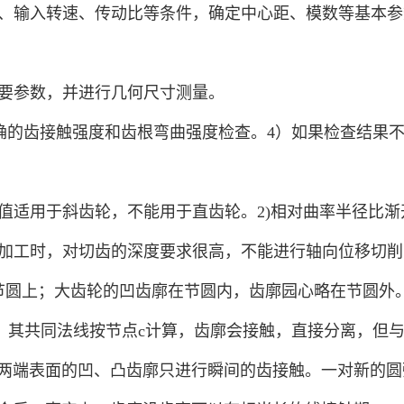
率、输入转速、传动比等条件，确定中心距、模数等基本
主要参数，并进行几何尺寸测量。
准确的齿接触强度和齿根弯曲强度检查。4）如果检查结果
值适用于斜齿轮，不能用于直齿轮。2)相对曲率半径比
。加工时，对切齿的深度要求很高，不能进行轴向位移切
节圆上；大齿轮的凹齿廓在节圆内，齿廓园心略在节圆外。
时，其共同法线按节点c计算，齿廓会接触，直接分离，但
两端表面的凹、凸齿廓只进行瞬间的齿接触。一对新的圆