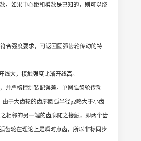
参数。如果中心距和模数是已知的，则可以绕
不符合强度要求，可返回圆弧齿轮传动的特
渐开线大，接触强度比渐开线高。
削，并严格控制装配误差。单圆弧齿轮传动
由于大齿轮的齿廓圆弧半径p2略大于小齿
与之相邻的另一端的齿廓随之接触，即两个齿
弧齿轮在理论上是瞬时点齿，所以非标同步