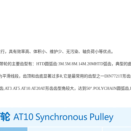
运行，具有效率高、体积小、维护少、无污染、轴负荷小等优点。
要齿型有：HTD圆弧齿:3M.5M.8M.14M.20MHTD弧齿，典型的曲面
线):齿侧为平滑线段，齿顶和齿底显著过多R,它是最常用的齿型之一DIN7721T形齿,
.AT5.AT10.AT20AT形齿齿型角较大，达到50°.POLYCHAIN圆弧齿,