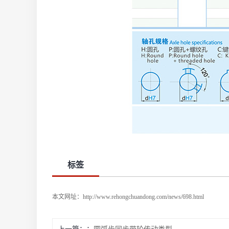
标签
本文网址：
http://www.rehongchuandong.com/news/698.html