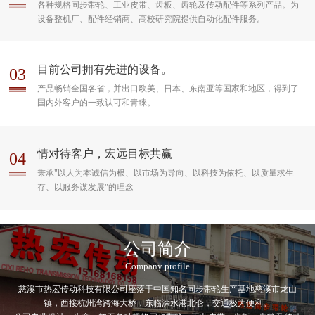
各种规格同步带轮、工业皮带、齿板、齿轮及传动配件等系列产品。为
设备整机厂、配件经销商、高校研究院提供自动化配件服务。
目前公司拥有先进的设备。
03
产品畅销全国各省，并出口欧美、日本、东南亚等国家和地区，得到了
国内外客户的一致认可和青睐。
情对待客户，宏远目标共赢
04
秉承"以人为本诚信为根、以市场为导向、以科技为依托、以质量求生
存、以服务谋发展"的理念
公司简介
Company profile
慈溪市热宏传动科技有限公司座落于中国知名同步带轮生产基地慈溪市龙山
镇，西接杭州湾跨海大桥，东临深水港北仑，交通极为便利。