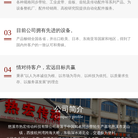
各种规格同步带轮、工业皮带、齿板、齿轮及传动配件等系列产品。为
设备整机厂、配件经销商、高校研究院提供自动化配件服务。
目前公司拥有先进的设备。
03
产品畅销全国各省，并出口欧美、日本、东南亚等国家和地区，得到了
国内外客户的一致认可和青睐。
情对待客户，宏远目标共赢
04
秉承"以人为本诚信为根、以市场为导向、以科技为依托、以质量求生
存、以服务谋发展"的理念
公司简介
Company profile
慈溪市热宏传动科技有限公司座落于中国知名同步带轮生产基地慈溪市龙山
镇，西接杭州湾跨海大桥，东临深水港北仑，交通极为便利。